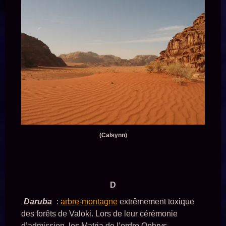
(Calsynn)
D
Daruba
:
arbre-montagne
extrêmement toxique
des forêts de Valoki. Lors de leur cérémonie
d’admission, les Matria de l’ordre Ophrys