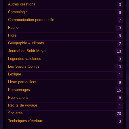
Autres créations
3
Chronologie
8
Communication personnelle
7
Faune
13
Flore
9
Géographie & climats
2
Journal de Bakir Meyo
13
Légendes valokines
3
Les Sœurs Ophrys
13
Lexique
1
Lieux particuliers
9
Personnages
15
Publications
8
Récits de voyage
1
Sociétés
20
Techniques d'écriture
3