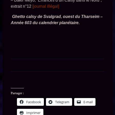
– Bakir Meyo, “Errances d’un Calsy dans le Nord”,
extrait n°12
[journal illégal]
Ghetto calsy de Svalgrad, ouest du Tharseim –
Année 603 du calendrier planétaire.
Partager :
Facebook
Telegram
E-mail
Imprimer