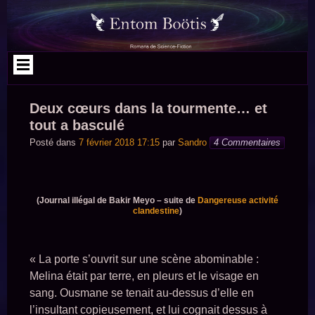
Aller
au
contenu
Deux cœurs dans la tourmente… et
tout a basculé
Posté dans
7 février 2018 17:15
par
Sandro
4 Commentaires
(Journal illégal de Bakir Meyo – suite de
Dangereuse activité
clandestine
)
« La porte s’ouvrit sur une scène abominable :
Melina était par terre, en pleurs et le visage en
sang. Ousmane se tenait au-dessus d’elle en
l’insultant copieusement, et lui cognait dessus à