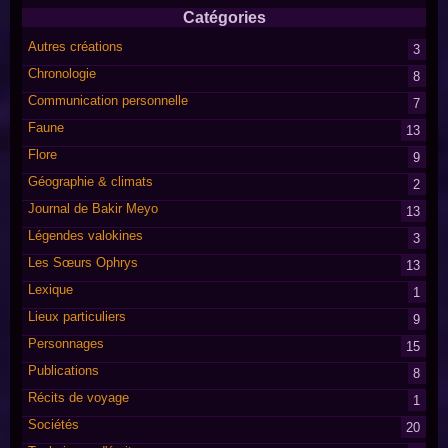
Catégories
Autres créations
3
Chronologie
8
Communication personnelle
7
Faune
13
Flore
9
Géographie & climats
2
Journal de Bakir Meyo
13
Légendes valokines
3
Les Sœurs Ophrys
13
Lexique
1
Lieux particuliers
9
Personnages
15
Publications
8
Récits de voyage
1
Sociétés
20