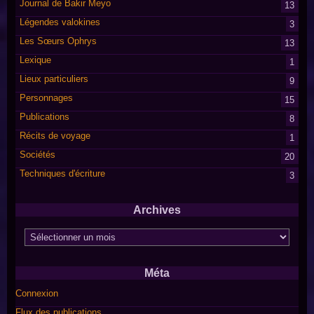
Journal de Bakir Meyo
13
Légendes valokines
3
Les Sœurs Ophrys
13
Lexique
1
Lieux particuliers
9
Personnages
15
Publications
8
Récits de voyage
1
Sociétés
20
Techniques d'écriture
3
Archives
Archives
Méta
Connexion
Flux des publications