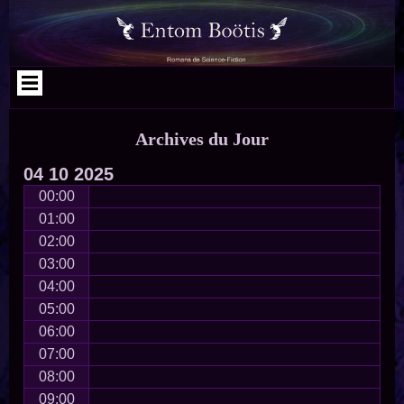
Aller
Skip
Skip
Skip
Skip
Skip
Skip
au
to
to
to
to
to
to
contenu
SEARCH-
RECENT-
CATEGORIES-
ARCHIVES-
META-
NAV_MENU-
2
POSTS-
2
2
2
2
2
Archives du Jour
04
10
2025
00:00
01:00
02:00
03:00
04:00
05:00
06:00
07:00
08:00
09:00