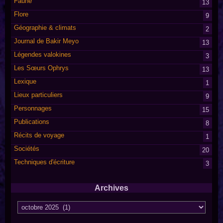
Faune
13
Flore
9
Géographie & climats
2
Journal de Bakir Meyo
13
Légendes valokines
3
Les Sœurs Ophrys
13
Lexique
1
Lieux particuliers
9
Personnages
15
Publications
8
Récits de voyage
1
Sociétés
20
Techniques d'écriture
3
Archives
Archives