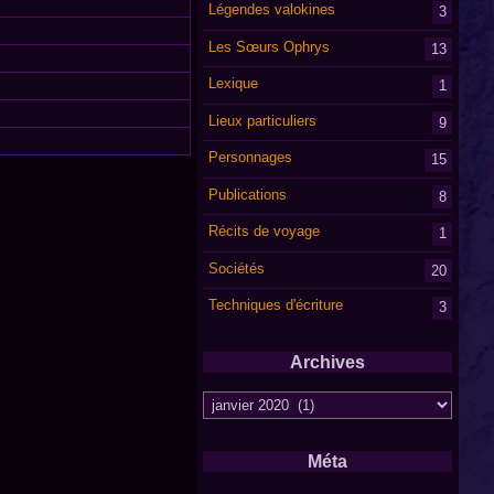
Légendes valokines
3
Les Sœurs Ophrys
13
Lexique
1
Lieux particuliers
9
Personnages
15
Publications
8
Récits de voyage
1
Sociétés
20
Techniques d'écriture
3
Archives
Archives
Méta