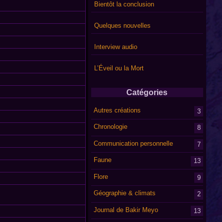
Bientôt la conclusion
Quelques nouvelles
Interview audio
L’Éveil ou la Mort
Catégories
Autres créations
3
Chronologie
8
Communication personnelle
7
Faune
13
Flore
9
Géographie & climats
2
Journal de Bakir Meyo
13