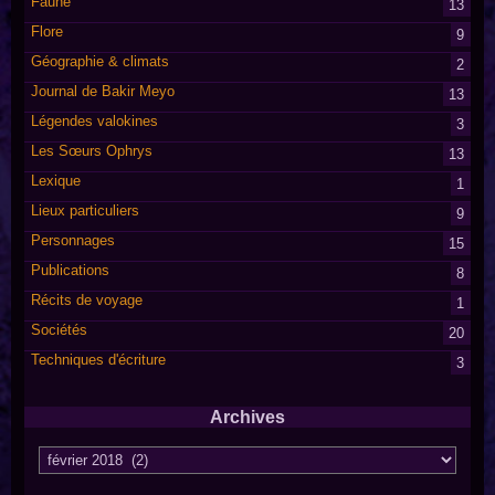
Faune
13
Flore
9
Géographie & climats
2
Journal de Bakir Meyo
13
Légendes valokines
3
Les Sœurs Ophrys
13
Lexique
1
Lieux particuliers
9
Personnages
15
Publications
8
Récits de voyage
1
Sociétés
20
Techniques d'écriture
3
Archives
Archives