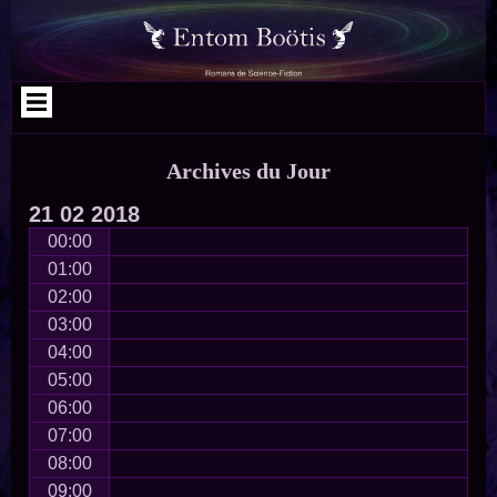
Aller
Skip
Skip
Skip
Skip
Skip
Skip
au
to
to
to
to
to
to
contenu
SEARCH-
RECENT-
CATEGORIES-
ARCHIVES-
META-
NAV_MENU-
2
POSTS-
2
2
2
2
2
Archives du Jour
21
02
2018
00:00
01:00
02:00
03:00
04:00
05:00
06:00
07:00
08:00
09:00