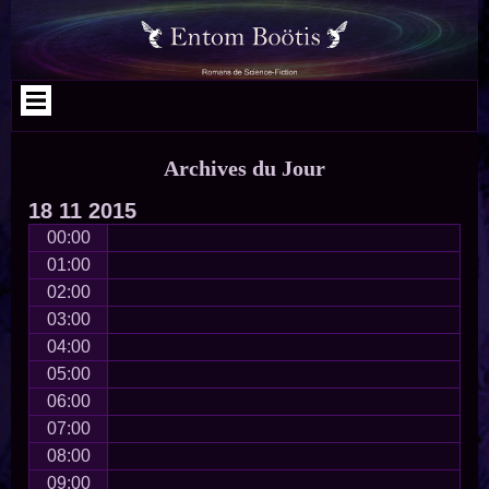
Aller
Skip
Skip
Skip
Skip
Skip
Skip
au
to
to
to
to
to
to
contenu
SEARCH-
RECENT-
CATEGORIES-
ARCHIVES-
META-
NAV_MENU-
2
POSTS-
2
2
2
2
2
Archives du Jour
18
11
2015
00:00
01:00
02:00
03:00
04:00
05:00
06:00
07:00
08:00
09:00