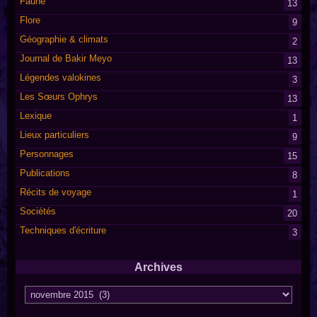
Faune
13
Flore
9
Géographie & climats
2
Journal de Bakir Meyo
13
Légendes valokines
3
Les Sœurs Ophrys
13
Lexique
1
Lieux particuliers
9
Personnages
15
Publications
8
Récits de voyage
1
Sociétés
20
Techniques d'écriture
3
Archives
Archives