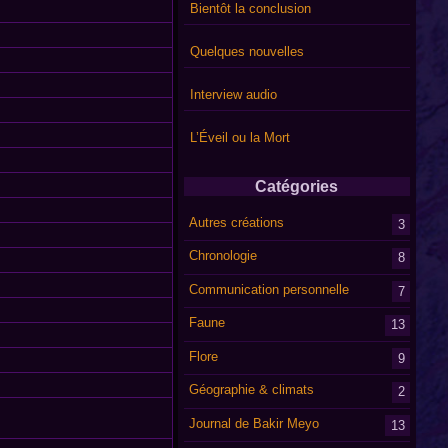
Bientôt la conclusion
Quelques nouvelles
Interview audio
L’Éveil ou la Mort
Catégories
Autres créations
3
Chronologie
8
Communication personnelle
7
Faune
13
Flore
9
Géographie & climats
2
Journal de Bakir Meyo
13