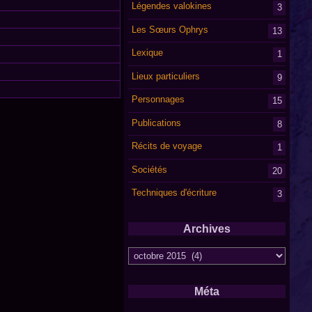
Légendes valokines
3
Les Sœurs Ophrys
13
Lexique
1
Lieux particuliers
9
Personnages
15
Publications
8
Récits de voyage
1
Sociétés
20
Techniques d'écriture
3
Archives
Archives
Méta